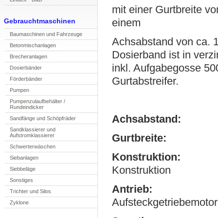
mit einer Gurtbreite 
einem
Gebrauchtmaschinen
Ba
u
maschinen und Fahrzeuge
Achsabstand von ca.
Bet
o
nmischanlagen
Dosierband ist in verz
B
r
echeranlagen
inkl. Aufgabegosse 5
Do
s
ierbänder
Gurtabstreifer.
Förderbänder
P
umpen
Pu
m
penzulaufbehälter /
Rundeindicker
Achsabsta
Sandfänge und S
c
höpfräder
Sand
k
lassierer und
Aufstromklassierer
Gurtbreit
Sc
h
werterwäschen
Konstrukti
S
i
ebanlagen
Konstruktion
Siebbeläge
Sonstiges
Antrieb:
3kW
Trichter und Silos
Aufsteckgetriebemotor
Z
yklone