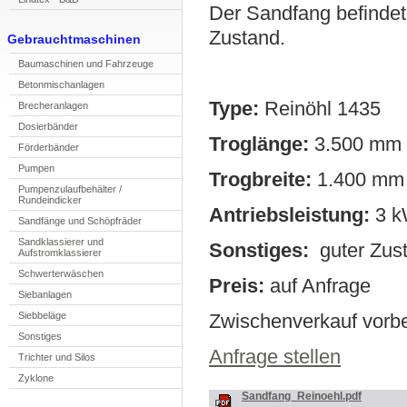
Der Sandfang befindet
Zustand.
Gebrauchtmaschinen
Ba
u
maschinen und Fahrzeuge
Bet
o
nmischanlagen
Type:
Reinöhl 1435
B
r
echeranlagen
Do
s
ierbänder
Troglänge:
3.500 mm
Förderbänder
P
umpen
Trogbreite:
1.400 mm
Pu
m
penzulaufbehälter /
Rundeindicker
Antriebsleistung:
3 
Sandfänge und S
c
höpfräder
Sand
k
lassierer und
Sonstiges:
guter Zus
Aufstromklassierer
Sc
h
werterwäschen
Preis:
auf Anfrage
S
i
ebanlagen
Siebbeläge
Zwischenverkauf vorb
Sonstiges
Anfrage stellen
Trichter und Silos
Z
yklone
Sandfang_Reinoehl.pdf