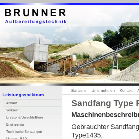
Startseite
Unternehmen
Kontakt
Leistungsspektrum
Sandfang Type 
A
n
kauf
V
erkauf
Maschinenbeschreib
E
rsatz- & Verschleißteile
En
g
ineering
Gebrauchter Sandfang
T
echnische Beratungen
Type1435.
L
inatex - B&D