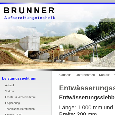
Startseite
Unternehmen
Kontakt
Leistungsspektrum
A
n
kauf
Entwässerungss
V
erkauf
Entwässerungssiebb
E
rsatz- & Verschleißteile
En
g
ineering
Länge: 1.000 mm und
T
echnische Beratungen
Breite: 300 mm
L
inatex - B&D